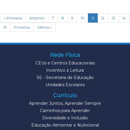
(current)
« Primeira
Anterior
7
8
9
10
11
12
13
14
15
Próxima
Última »
Rede Física
CEUs e Centros Educacionais
Incentivo à Leitura
SE - Secretaria de Educação
Unidades Escolares
Currículo
Aprender Juntos, Aprender Sempre
Caminhos para Aprender
Diversidade e Inclusão
Educação Alimentar e Nutricional