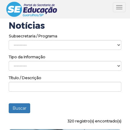
Toggl
navig
Notícias
Subsecretaria / Programa
Tipo da Informação
Título / Descrição
320 registro(s) encontrado(s)