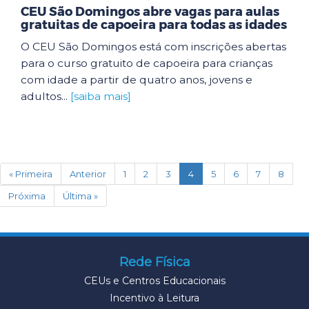
CEU São Domingos abre vagas para aulas
gratuitas de capoeira para todas as idades
O CEU São Domingos está com inscrições abertas
para o curso gratuito de capoeira para crianças
com idade a partir de quatro anos, jovens e
adultos...
[saiba mais]
(current)
« Primeira
Anterior
1
2
3
4
5
6
7
8
Próxima
Última »
Rede Física
CEUs e Centros Educacionais
Incentivo à Leitura