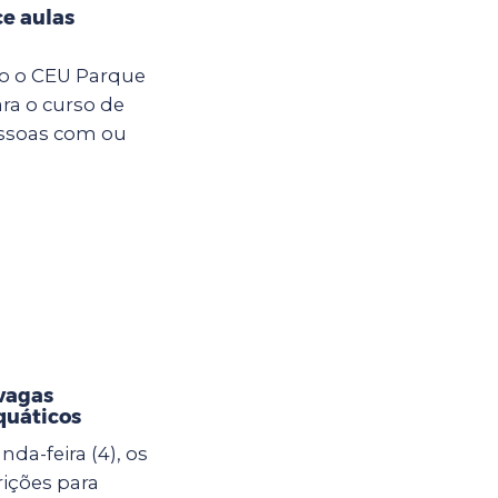
e aulas
ro o CEU Parque
ara o curso de
essoas com ou
vagas
quáticos
da-feira (4), os
rições para