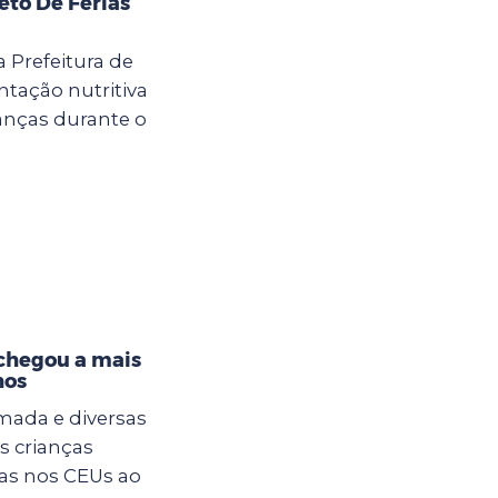
eto De Férias
a Prefeitura de
tação nutritiva
anças durante o
 chegou a mais
hos
mada e diversas
s crianças
ias nos CEUs ao