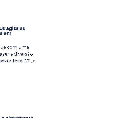
s agita as
na em
egue com uma
azer e diversão
xta-feira (13), a
a o almanaque