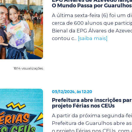
O Mundo Passa por Guarulhos
A última sexta-feira (6) foi um d
cerca de 600 alunos que partic
Bienal da EPG Álvares de Azeve
contou c...
[saiba mais]
1814 visualizações
05/12/2024, às 12:20
Prefeitura abre inscrições pa
projeto Férias nos CEUs
A partir da próxima segunda-feir
Prefeitura de Guarulhos abre as
o projeto Férias nos CEUs, com 