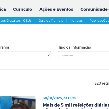
ica
Currículo
Ações e Eventos
Comunidade 
sos Gratuitos - CEUs
|
Guia de Ramais
|
Notícias
|
Publicaçõe
grama
Tipo da Informação
320 regi
30/01/2025, às 15:25
Mais de 5 mil refeições diári