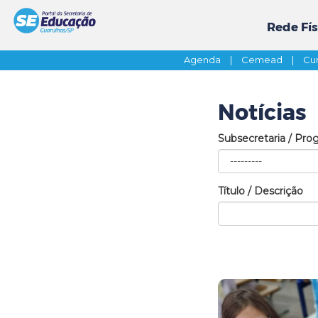
Rede Fís
Agenda
|
Cemead
|
Cur
Notícias
Subsecretaria / Pro
Título / Descrição