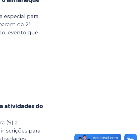
ia especial para
iparam da 2ª
do, evento que
ra atividades do
a (9) a
 inscrições para
atividades