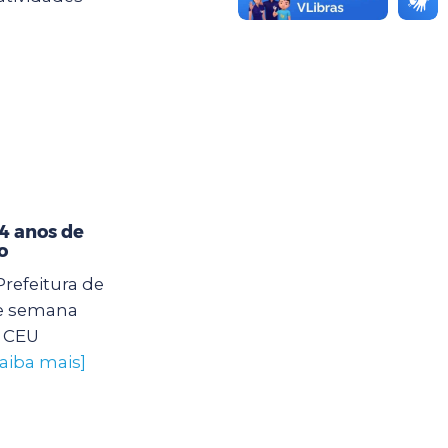
4 anos de
o
Prefeitura de
e semana
o CEU
saiba mais]