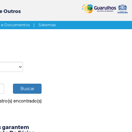
e Outros
s e Documentos
|
Sistemas
stro(s) encontrado(s)
as garantem