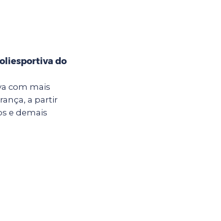
oliesportiva do
iva com mais
ança, a partir
nos e demais