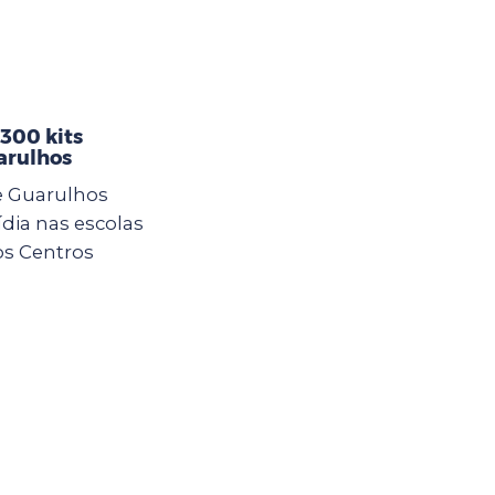
 300 kits
arulhos
e Guarulhos
ídia nas escolas
os Centros