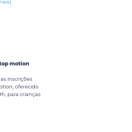
mais]
stop motion
as inscrições
otion, oferecido
9h, para crianças