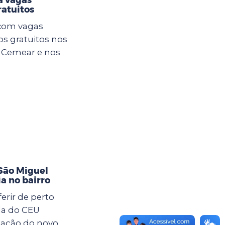
atuitos
 com vagas
os gratuitos nos
o Cemear e nos
São Miguel
ia no bairro
rir de perto
da do CEU
lação do novo