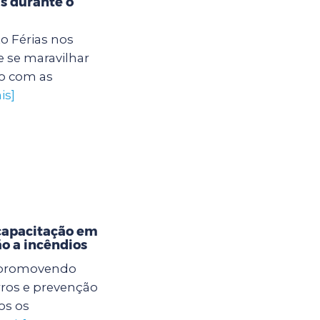
s durante o
to Férias nos
 se maravilhar
o com as
is]
capacitação em
o a incêndios
á promovendo
rros e prevenção
os os