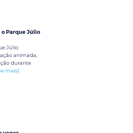
 o Parque Júlio
e Júlio
ação animada,
ação durante
ba mais]
a vagas