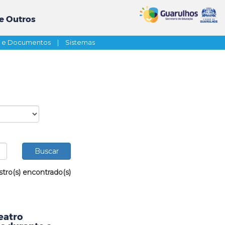
e Outros
s e Documentos
|
Sistemas
stro(s) encontrado(s)
eatro