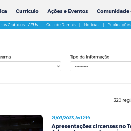
ica
Currículo
Ações e Eventos
Comunidade 
sos Gratuitos - CEUs
|
Guia de Ramais
|
Notícias
|
Publicaçõe
grama
Tipo da Informação
320 regi
21/07/2023, às 12:19
Apresentações circenses no T