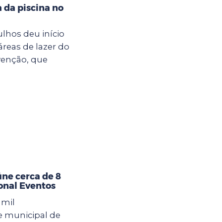
a da piscina no
ulhos deu início
áreas de lazer do
venção, que
úne cerca de 8
ional Eventos
 mil
e municipal de