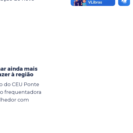
nar ainda mais
azer à região
xo do CEU Ponte
ção frequentadora
olhedor com