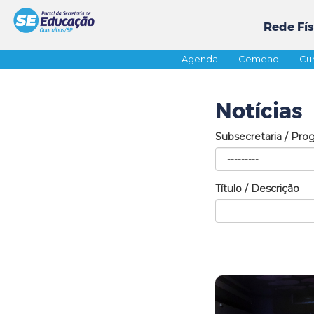
Rede Fís
Agenda
|
Cemead
|
Cur
Notícias
Subsecretaria / Pro
Título / Descrição