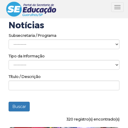
Toggl
navig
Notícias
Subsecretaria / Programa
Tipo da Informação
Título / Descrição
320 registro(s) encontrado(s)