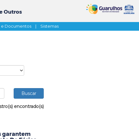
e Outros
s e Documentos
|
Sistemas
stro(s) encontrado(s)
as garantem