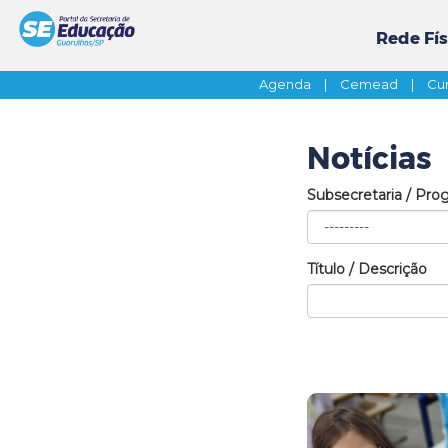
Rede Fís
Agenda
|
Cemead
|
Cur
Notícias
Subsecretaria / Pro
Título / Descrição