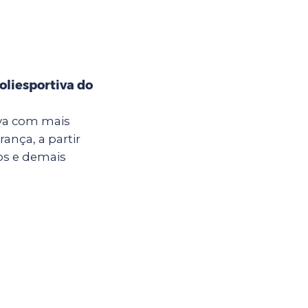
oliesportiva do
iva com mais
ança, a partir
nos e demais