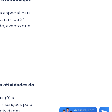
ia especial para
iparam da 2ª
do, evento que
ra atividades do
a (9) a
 inscrições para
atividades