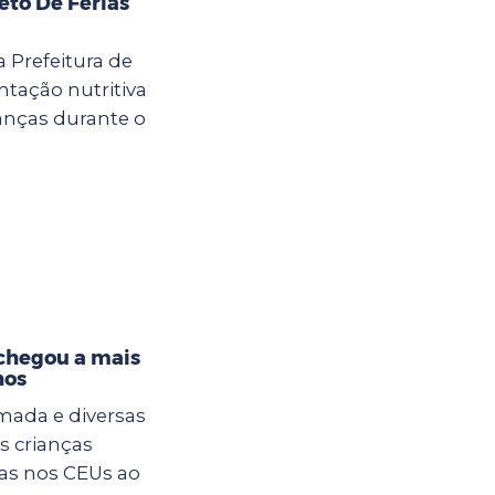
eto De Férias
a Prefeitura de
tação nutritiva
anças durante o
 chegou a mais
hos
mada e diversas
s crianças
ias nos CEUs ao