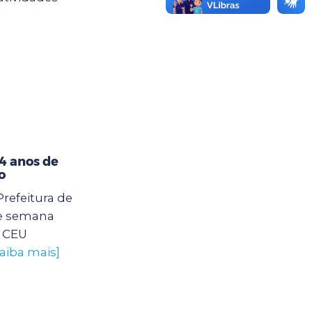
4 anos de
o
Prefeitura de
e semana
o CEU
saiba mais]