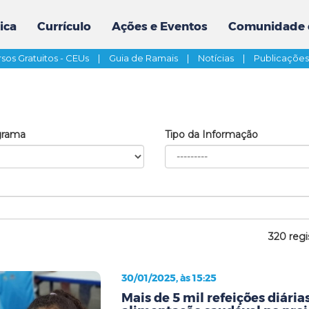
ica
Currículo
Ações e Eventos
Comunidade 
sos Gratuitos - CEUs
|
Guia de Ramais
|
Notícias
|
Publicaçõe
grama
Tipo da Informação
320 regi
30/01/2025, às 15:25
Mais de 5 mil refeições diári