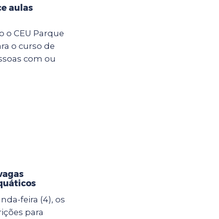
e aulas
ro o CEU Parque
ara o curso de
essoas com ou
vagas
quáticos
da-feira (4), os
rições para