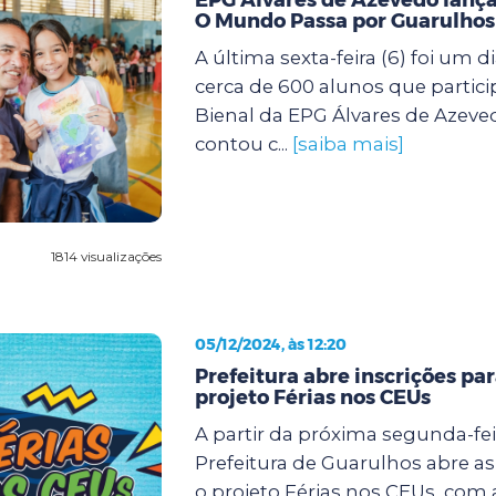
O Mundo Passa por Guarulhos
A última sexta-feira (6) foi um d
cerca de 600 alunos que partic
Bienal da EPG Álvares de Azeve
contou c...
[saiba mais]
1814 visualizações
05/12/2024, às 12:20
Prefeitura abre inscrições pa
projeto Férias nos CEUs
A partir da próxima segunda-feir
Prefeitura de Guarulhos abre as
o projeto Férias nos CEUs, com 