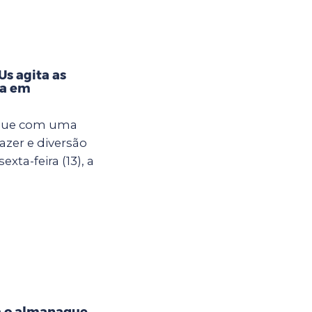
s agita as
na em
egue com uma
azer e diversão
xta-feira (13), a
a o almanaque