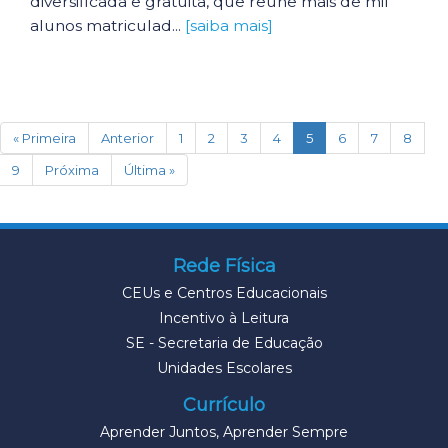
diversificada e gratuita, que reúne mais de mil
alunos matriculad...
[saiba mais]
(current)
« Primeira
Anterior
1
2
3
4
5
6
7
8
9
Próxima
Última »
Rede Física
CEUs e Centros Educacionais
Incentivo à Leitura
SE - Secretaria de Educação
Unidades Escolares
Currículo
Aprender Juntos, Aprender Sempre