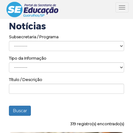
Toggl
navig
Notícias
Subsecretaria / Programa
Tipo da Informação
Título / Descrição
319 registro(s) encontrado(s)