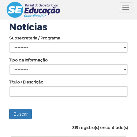
Toggl
navig
Notícias
Subsecretaria / Programa
Tipo da Informação
Título / Descrição
319 registro(s) encontrado(s)