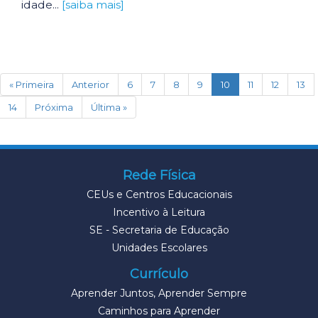
idade...
[saiba mais]
(current)
« Primeira
Anterior
6
7
8
9
10
11
12
13
14
Próxima
Última »
Rede Física
CEUs e Centros Educacionais
Incentivo à Leitura
SE - Secretaria de Educação
Unidades Escolares
Currículo
Aprender Juntos, Aprender Sempre
Caminhos para Aprender