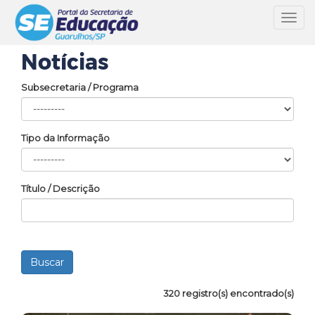
Toggl
navig
Notícias
Subsecretaria / Programa
Tipo da Informação
Título / Descrição
320 registro(s) encontrado(s)