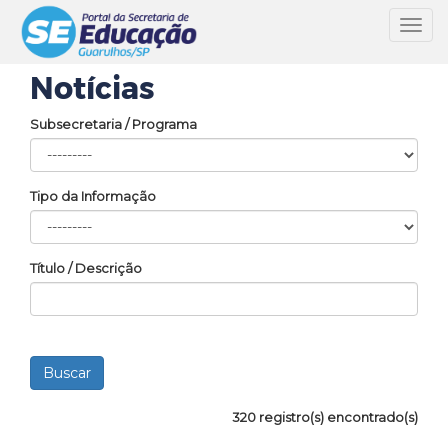
Toggl
navig
Notícias
Subsecretaria / Programa
Tipo da Informação
Título / Descrição
320 registro(s) encontrado(s)