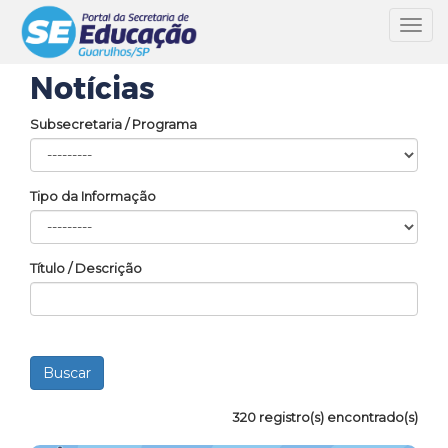
Toggl
navig
Notícias
Subsecretaria / Programa
Tipo da Informação
Título / Descrição
320 registro(s) encontrado(s)