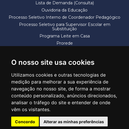
Lista de Demanda (Consulta)
Ouvidoria da Educação
Processo Seletivo Interno de Coordenador Pedagógico
Processo Seletivo para Supervisor Escolar em
Substituição
Programa Leite em Casa
Prorede
Solicitação de Vaga
Termos e Condições
O nosso site usa cookies
Utilizamos cookies e outras tecnologias de
medição para melhorar a sua experiência de
navegação no nosso site, de forma a mostrar
conteúdo personalizado, anúncios direcionados,
SECRETARIA DE EDUCAÇÃO
analisar o tráfego do site e entender de onde
Rua Claudino Barbosa, 313 - Macedo - Guarulhos/SP CEP 07113-040
vêm os visitantes.
Central de Atendimento: *55 11 2475-7300
Concordo
Alterar as minhas preferências