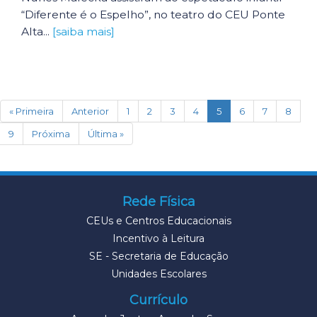
“Diferente é o Espelho”, no teatro do CEU Ponte
Alta...
[saiba mais]
(current)
« Primeira
Anterior
1
2
3
4
5
6
7
8
9
Próxima
Última »
Rede Física
CEUs e Centros Educacionais
Incentivo à Leitura
SE - Secretaria de Educação
Unidades Escolares
Currículo