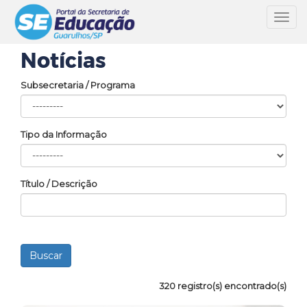
Toggl
navig
Notícias
Subsecretaria / Programa
Tipo da Informação
Título / Descrição
320 registro(s) encontrado(s)