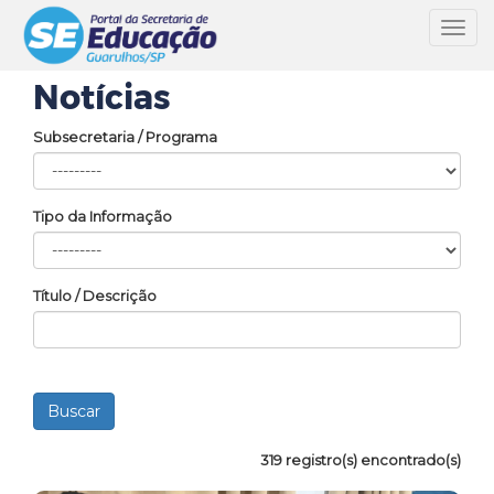
Toggl
navig
Notícias
Subsecretaria / Programa
Tipo da Informação
Título / Descrição
319 registro(s) encontrado(s)