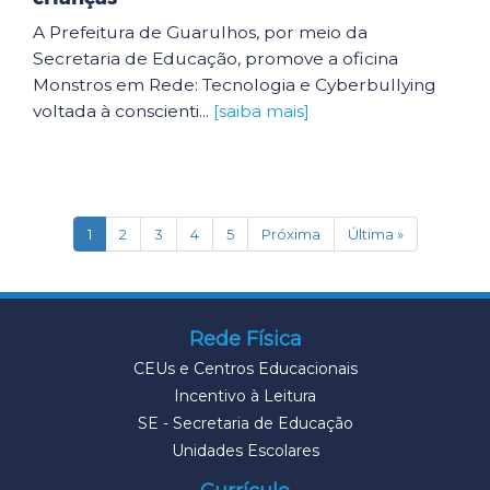
A Prefeitura de Guarulhos, por meio da
Secretaria de Educação, promove a oficina
Monstros em Rede: Tecnologia e Cyberbullying
voltada à conscienti...
[saiba mais]
(current)
1
2
3
4
5
Próxima
Última »
Rede Física
CEUs e Centros Educacionais
Incentivo à Leitura
SE - Secretaria de Educação
Unidades Escolares