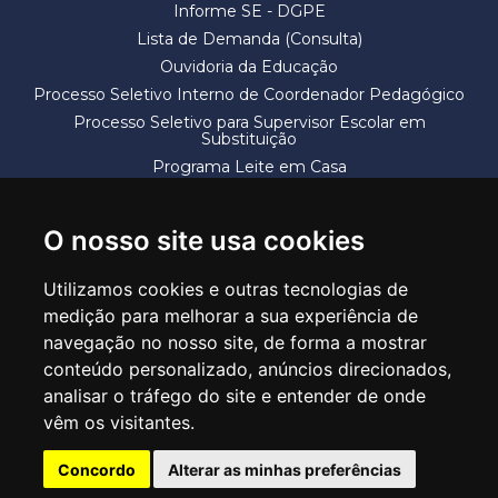
Informe SE - DGPE
Lista de Demanda (Consulta)
Ouvidoria da Educação
Processo Seletivo Interno de Coordenador Pedagógico
Processo Seletivo para Supervisor Escolar em
Substituição
Programa Leite em Casa
Solicitação de Vaga
Termos e Condições
O nosso site usa cookies
Utilizamos cookies e outras tecnologias de
medição para melhorar a sua experiência de
navegação no nosso site, de forma a mostrar
conteúdo personalizado, anúncios direcionados,
SECRETARIA DE EDUCAÇÃO
analisar o tráfego do site e entender de onde
Rua Claudino Barbosa, 313 - Macedo - Guarulhos/SP CEP 07113-040
vêm os visitantes.
Central de Atendimento: *55 11 2475-7300
Concordo
Alterar as minhas preferências