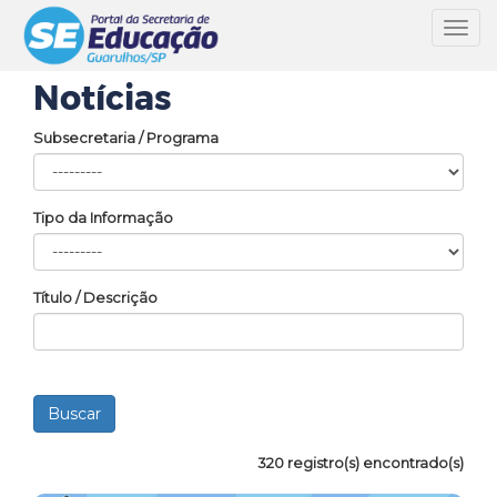
Toggl
navig
Notícias
Subsecretaria / Programa
Tipo da Informação
Título / Descrição
320 registro(s) encontrado(s)