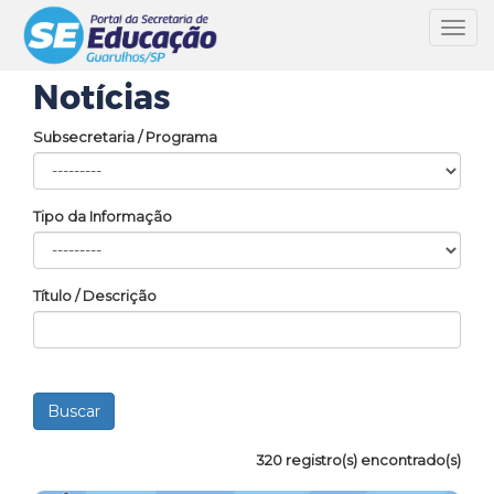
Toggl
navig
Notícias
Subsecretaria / Programa
Tipo da Informação
Título / Descrição
320 registro(s) encontrado(s)