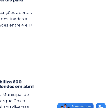
crições abertas
u destinadas a
des entre 4 e 17
iliza 600
Mendes em abril
o Municipal de
arque Chico
lizou diversas