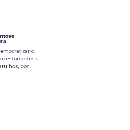
omove
ura
democratizar o
ntre estudantes e
arulhos, por