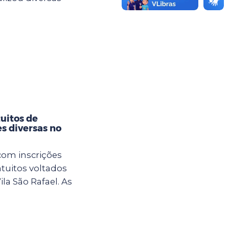
tuitos de
es diversas no
com inscrições
atuitos voltados
la São Rafael. As