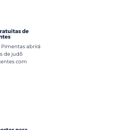
ratuitas de
ntes
U Pimentas abrirá
as de judô
scentes com
ertas para