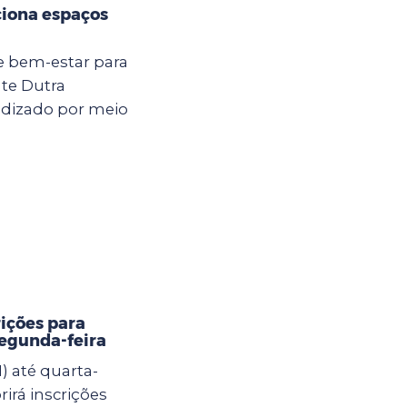
ciona espaços
e bem-estar para
nte Dutra
ndizado por meio
rições para
segunda-feira
) até quarta-
brirá inscrições