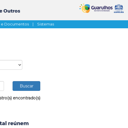
e Outros
s e Documentos
|
Sistemas
stro(s) encontrado(s)
ntal reúnem