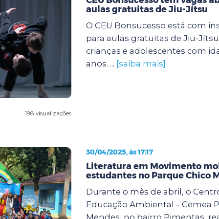
aulas gratuitas de Jiu-Jítsu
O CEU Bonsucesso está com ins
para aulas gratuitas de Jiu-Jíts
crianças e adolescentes com ida
anos. ...
[saiba mais]
198 visualizações
30/04/2025, às 17:17
Literatura em Movimento mob
estudantes no Parque Chico 
Durante o mês de abril, o Centr
Educação Ambiental – Cemea P
Mendes, no bairro Pimentas, rea