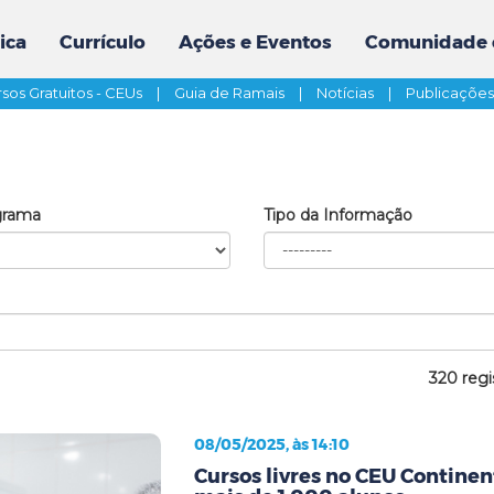
ica
Currículo
Ações e Eventos
Comunidade 
sos Gratuitos - CEUs
|
Guia de Ramais
|
Notícias
|
Publicaçõe
grama
Tipo da Informação
320 regi
08/05/2025, às 14:10
Cursos livres no CEU Contine