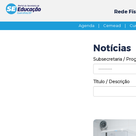
Rede Fís
Agenda
|
Cemead
|
Cur
Notícias
Subsecretaria / Pro
Título / Descrição