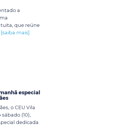
entado a
uma
tuita, que reúne
.
[saiba mais]
 manhã especial
ães
es, o CEU Vila
sábado (10),
pecial dedicada