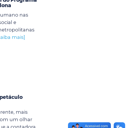
lona
humano nas
ocial e
etropolitanas
saiba mais]
spetáculo
erente, mais
É com um olhar
que a contadora