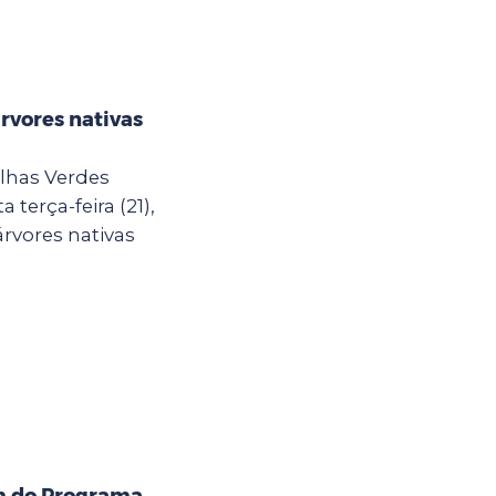
árvores nativas
lhas Verdes
terça-feira (21),
rvores nativas
m do Programa