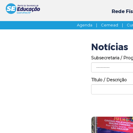
Rede Fís
Agenda
|
Cemead
|
Cur
Notícias
Subsecretaria / Pro
Título / Descrição