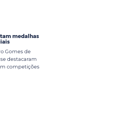
istam medalhas
iais
dro Gomes de
a se destacaram
 em competições