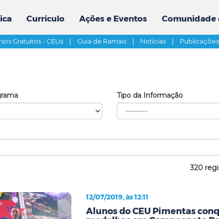
ica
Currículo
Ações e Eventos
Comunidade 
sos Gratuitos - CEUs
|
Guia de Ramais
|
Notícias
|
Publicaçõe
grama
Tipo da Informação
320 regi
12/07/2019, às 12:11
Alunos do CEU Pimentas conq