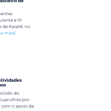
sileiro de
mentas
rante a IV
 de Karatê, no
ba mais]
atividades
hos
eríodo do
 Guarulhos por
o com o apoio da