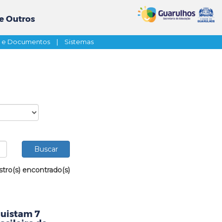
e Outros
s e Documentos
|
Sistemas
stro(s) encontrado(s)
uistam 7