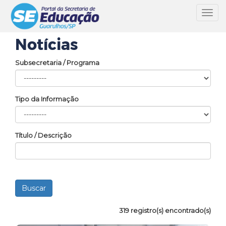
Toggl
navig
Notícias
Subsecretaria / Programa
Tipo da Informação
Título / Descrição
319 registro(s) encontrado(s)