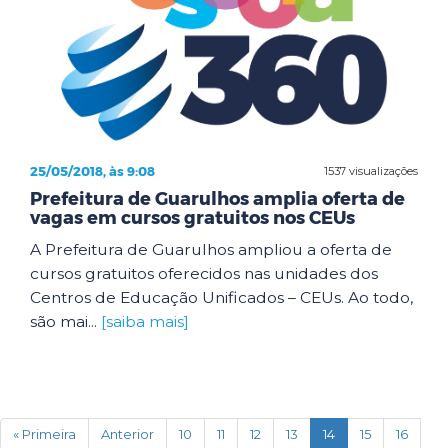
25/05/2018, às 9:08
1537 visualizações
Prefeitura de Guarulhos amplia oferta de
vagas em cursos gratuitos nos CEUs
A Prefeitura de Guarulhos ampliou a oferta de
cursos gratuitos oferecidos nas unidades dos
Centros de Educação Unificados – CEUs. Ao todo,
são mai...
[saiba mais]
(current)
« Primeira
Anterior
10
11
12
13
14
15
16