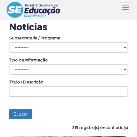
Toggl
navig
Notícias
Subsecretaria / Programa
Tipo da Informação
Título / Descrição
319 registro(s) encontrado(s)