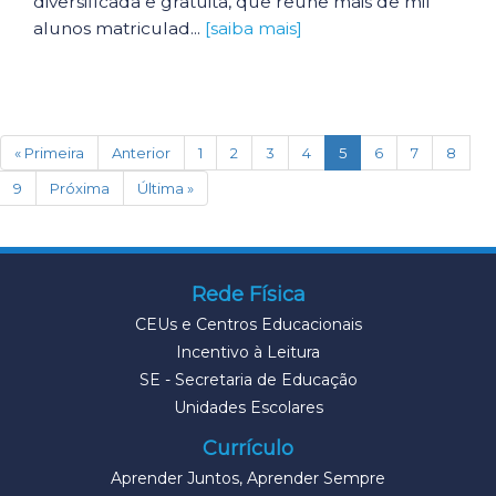
diversificada e gratuita, que reúne mais de mil
alunos matriculad...
[saiba mais]
(current)
« Primeira
Anterior
1
2
3
4
5
6
7
8
9
Próxima
Última »
Rede Física
CEUs e Centros Educacionais
Incentivo à Leitura
SE - Secretaria de Educação
Unidades Escolares
Currículo
Aprender Juntos, Aprender Sempre