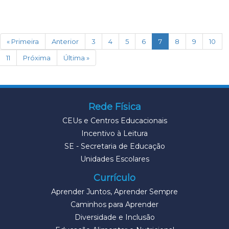
(current)
« Primeira
Anterior
3
4
5
6
7
8
9
10
11
Próxima
Última »
Rede Física
CEUs e Centros Educacionais
Incentivo à Leitura
SE - Secretaria de Educação
Unidades Escolares
Currículo
Aprender Juntos, Aprender Sempre
Caminhos para Aprender
Diversidade e Inclusão