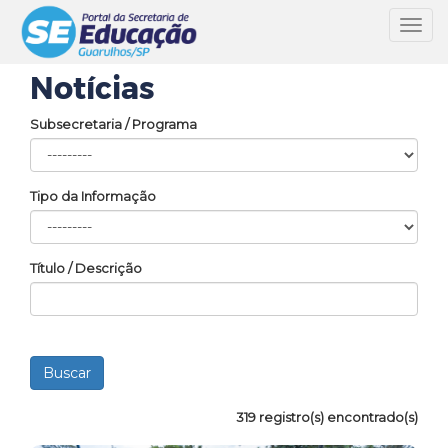
Toggl
navig
Notícias
Subsecretaria / Programa
Tipo da Informação
Título / Descrição
319 registro(s) encontrado(s)