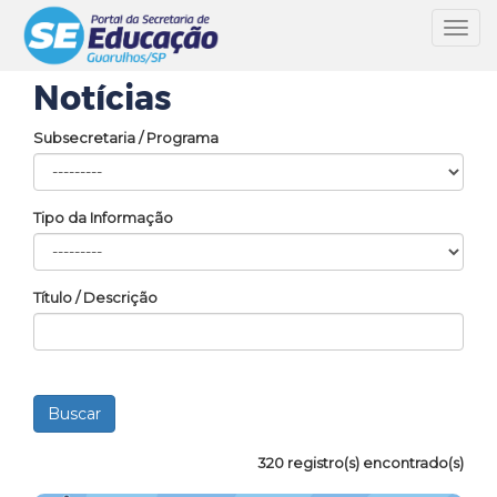
Toggl
navig
Notícias
Subsecretaria / Programa
Tipo da Informação
Título / Descrição
320 registro(s) encontrado(s)