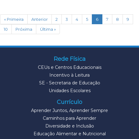
(current)
« Primeira
Anterior
2
3
4
5
6
7
8
9
10
Próxima
Última »
Rede Física
CEUs e Centros Educacionais
Incentivo à Leitura
SE - Secretaria de Educação
Unidades Escolares
Currículo
Aprender Juntos, Aprender Sempre
Caminhos para Aprender
Diversidade e Inclusão
Educação Alimentar e Nutricional