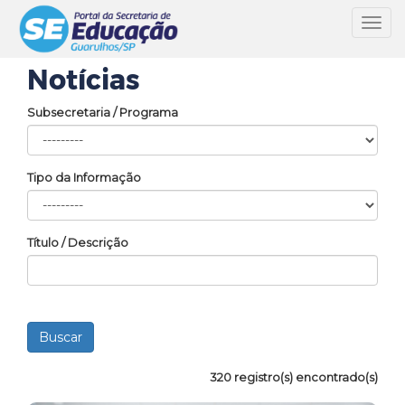
Toggl
navig
Notícias
Subsecretaria / Programa
Tipo da Informação
Título / Descrição
320 registro(s) encontrado(s)