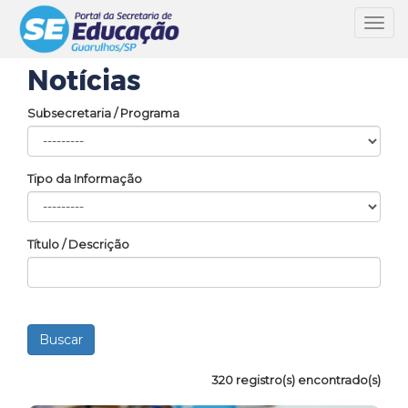
Toggl
navig
Notícias
Subsecretaria / Programa
Tipo da Informação
Título / Descrição
320 registro(s) encontrado(s)