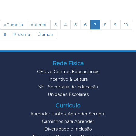
(current)
« Primeira
Anterior
3
4
5
6
7
8
9
10
11
Próxima
Última »
Rede Física
CEUs e Centros Educacionais
Incentivo à Leitura
SE - Secretaria de Educação
Unidades Escolares
Currículo
Aprender Juntos, Aprender Sempre
Caminhos para Aprender
Diversidade e Inclusão