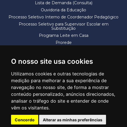
Lista de Demanda (Consulta)
Ouvidoria da Educação
Processo Seletivo Interno de Coordenador Pedagógico
Processo Seletivo para Supervisor Escolar em
Substituição
Programa Leite em Casa
Prorede
Solicitação de Vaga
Termos e Condições
O nosso site usa cookies
Utilizamos cookies e outras tecnologias de
medição para melhorar a sua experiência de
navegação no nosso site, de forma a mostrar
conteúdo personalizado, anúncios direcionados,
SECRETARIA DE EDUCAÇÃO
analisar o tráfego do site e entender de onde
Rua Claudino Barbosa, 313 - Macedo - Guarulhos/SP CEP 07113-040
vêm os visitantes.
Central de Atendimento: *55 11 2475-7300
Concordo
Alterar as minhas preferências