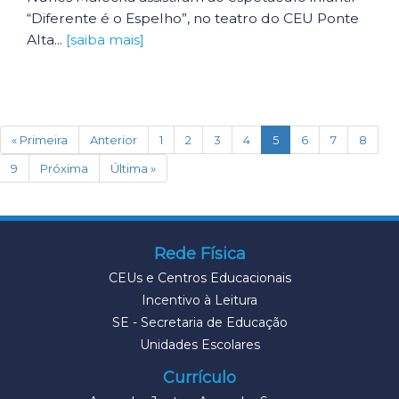
“Diferente é o Espelho”, no teatro do CEU Ponte
Alta...
[saiba mais]
(current)
« Primeira
Anterior
1
2
3
4
5
6
7
8
9
Próxima
Última »
Rede Física
CEUs e Centros Educacionais
Incentivo à Leitura
SE - Secretaria de Educação
Unidades Escolares
Currículo