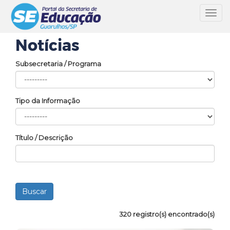
Toggl
navig
Notícias
Subsecretaria / Programa
Tipo da Informação
Título / Descrição
320 registro(s) encontrado(s)