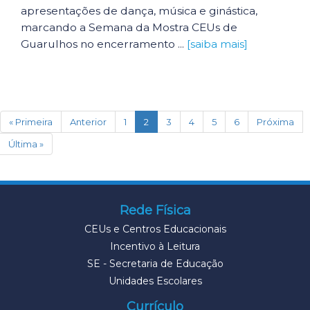
apresentações de dança, música e ginástica,
marcando a Semana da Mostra CEUs de
Guarulhos no encerramento ...
[saiba mais]
(current)
« Primeira
Anterior
1
2
3
4
5
6
Próxima
Última »
Rede Física
CEUs e Centros Educacionais
Incentivo à Leitura
SE - Secretaria de Educação
Unidades Escolares
Currículo