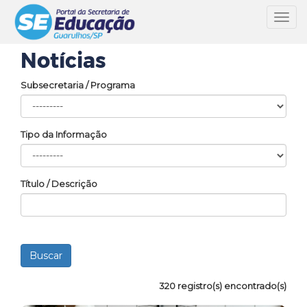
Toggl
navig
Notícias
Subsecretaria / Programa
Tipo da Informação
Título / Descrição
320 registro(s) encontrado(s)