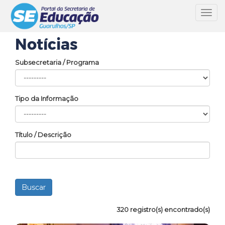
Toggl
navig
Notícias
Subsecretaria / Programa
Tipo da Informação
Título / Descrição
320 registro(s) encontrado(s)