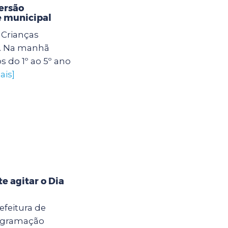
ersão
e municipal
Crianças
. Na manhã
os do 1º ao 5º ano
ais]
 agitar o Dia
efeitura de
rogramação