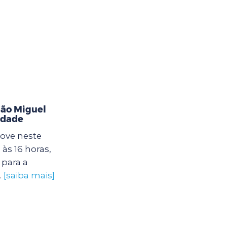
ão Miguel
idade
ove neste
às 16 horas,
para a
.
[saiba mais]