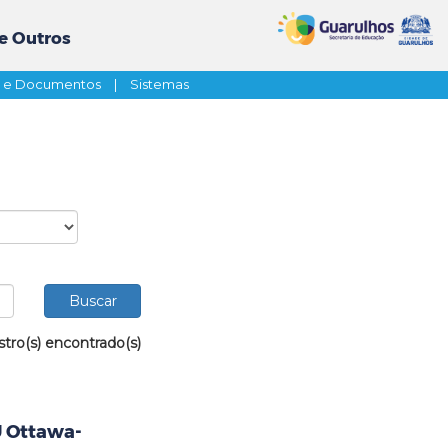
e Outros
s e Documentos
|
Sistemas
stro(s) encontrado(s)
U Ottawa-