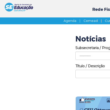
Rede Fís
Agenda
|
Cemead
|
Cur
Notícias
Subsecretaria / Pro
Título / Descrição