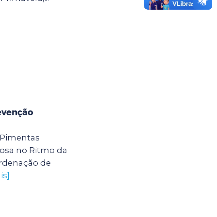
evenção
 Pimentas
osa no Ritmo da
ordenação de
is]