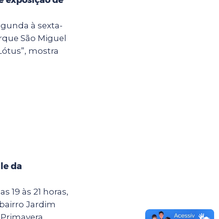
egunda à sexta-
Parque São Miguel
Lótus”, mostra
le da
as 19 às 21 horas,
 bairro Jardim
Primavera,...