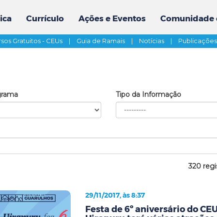
ica
Currículo
Ações e Eventos
Comunidade 
sos Gratuitos - CEUs
|
Guia de Ramais
|
Notícias
|
Publicaçõe
grama
Tipo da Informação
320 regi
29/11/2017, às 8:37
Festa de 6º aniversário do CE