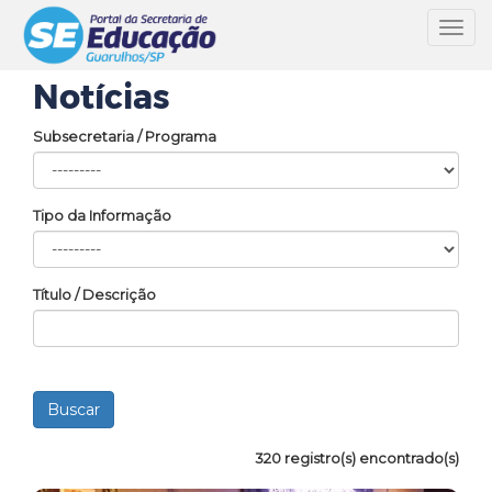
Toggl
navig
Notícias
Subsecretaria / Programa
Tipo da Informação
Título / Descrição
320 registro(s) encontrado(s)