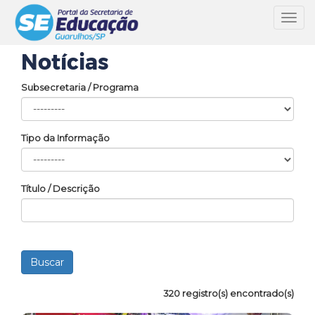
Toggl
navig
Notícias
Subsecretaria / Programa
Tipo da Informação
Título / Descrição
320 registro(s) encontrado(s)