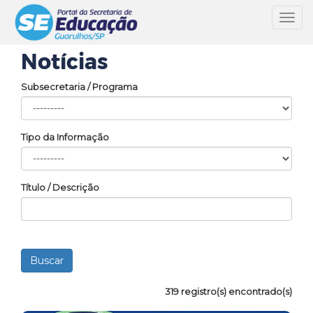
Toggl
navig
Notícias
Subsecretaria / Programa
Tipo da Informação
Título / Descrição
319 registro(s) encontrado(s)