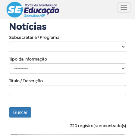
Toggl
navig
Notícias
Subsecretaria / Programa
Tipo da Informação
Título / Descrição
320 registro(s) encontrado(s)