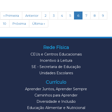
(current)
« Primeira
Anterior
2
3
4
5
6
7
8
9
10
Próxima
Última »
Rede Física
CEUs e Centros Educacionais
Incentivo à Leitura
SE - Secretaria de Educação
Unidades Escolares
Currículo
Aprender Juntos, Aprender Sempre
Caminhos para Aprender
Diversidade e Inclusão
Educação Alimentar e Nutricional