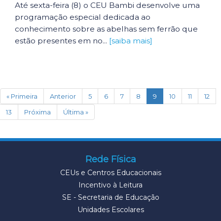
Até sexta-feira (8) o CEU Bambi desenvolve uma
programação especial dedicada ao
conhecimento sobre as abelhas sem ferrão que
estão presentes em no...
[saiba mais]
(current)
« Primeira
Anterior
5
6
7
8
9
10
11
12
13
Próxima
Última »
Rede Física
CEUs e Centros Educacionais
Incentivo à Leitura
SE - Secretaria de Educação
Unidades Escolares