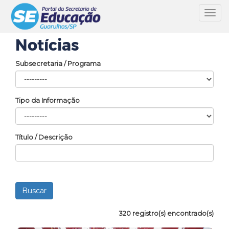
Toggl
navig
Notícias
Subsecretaria / Programa
Tipo da Informação
Título / Descrição
320 registro(s) encontrado(s)