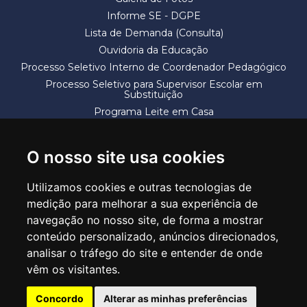
Informe SE - DGPE
Lista de Demanda (Consulta)
Ouvidoria da Educação
Processo Seletivo Interno de Coordenador Pedagógico
Processo Seletivo para Supervisor Escolar em
Substituição
Programa Leite em Casa
Solicitação de Vaga
Termos e Condições
O nosso site usa cookies
Utilizamos cookies e outras tecnologias de
medição para melhorar a sua experiência de
navegação no nosso site, de forma a mostrar
conteúdo personalizado, anúncios direcionados,
SECRETARIA DE EDUCAÇÃO
analisar o tráfego do site e entender de onde
Rua Claudino Barbosa, 313 - Macedo - Guarulhos/SP CEP 07113-040
vêm os visitantes.
Central de Atendimento: *55 11 2475-7300
Concordo
Alterar as minhas preferências