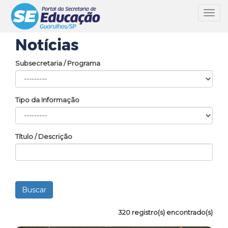
Toggl
navig
Notícias
Subsecretaria / Programa
Tipo da Informação
Título / Descrição
320 registro(s) encontrado(s)