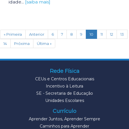
idade...
[saiba mais]
(current)
« Primeira
Anterior
6
7
8
9
10
11
12
13
14
Próxima
Última »
Rede Física
CEUs e Centros Educacionais
Incentivo à Leitura
SE - Secretaria de Educação
Unidades Escolares
Currículo
Aprender Juntos, Aprender Sempre
Caminhos para Aprender