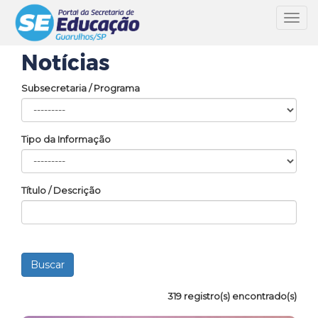
Toggl
navig
Notícias
Subsecretaria / Programa
Tipo da Informação
Título / Descrição
319 registro(s) encontrado(s)