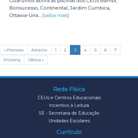
Guarulhos abrirá as piscinas dos CEUs Bambi,
Bonsucesso, Continental, Jardim Cumbica,
Ottawa-Uira...
[saiba mais]
(current)
« Primeira
Anterior
1
2
3
4
5
6
7
Próxima
Última »
Rede Física
CEUs e Centros Educacionais
Incentivo à Leitura
SE - Secretaria de Educação
Unidades Escolares
Currículo