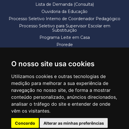
Lista de Demanda (Consulta)
Ouvidoria da Educação
Processo Seletivo Interno de Coordenador Pedagógico
Processo Seletivo para Supervisor Escolar em
Substituição
Programa Leite em Casa
Prorede
Solicitação de Vaga
Termos e Condições
O nosso site usa cookies
Utilizamos cookies e outras tecnologias de
medição para melhorar a sua experiência de
navegação no nosso site, de forma a mostrar
conteúdo personalizado, anúncios direcionados,
SECRETARIA DE EDUCAÇÃO
analisar o tráfego do site e entender de onde
Rua Claudino Barbosa, 313 - Macedo - Guarulhos/SP CEP 07113-040
vêm os visitantes.
Central de Atendimento: *55 11 2475-7300
Concordo
Alterar as minhas preferências