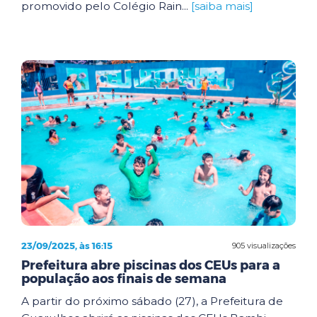
promovido pelo Colégio Rain...
[saiba mais]
23/09/2025, às 16:15
905 visualizações
Prefeitura abre piscinas dos CEUs para a
população aos finais de semana
A partir do próximo sábado (27), a Prefeitura de