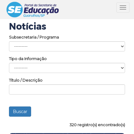
Toggl
navig
Notícias
Subsecretaria / Programa
Tipo da Informação
Título / Descrição
320 registro(s) encontrado(s)