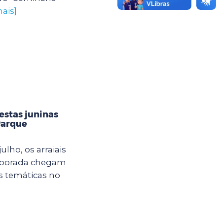
ais]
estas juninas
Parque
ulho, os arraiais
mporada chegam
s temáticas no