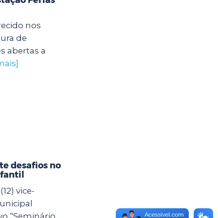
recido nos
tura de
s abertas a
mais]
e desafios no
fantil
12) vice-
unicipal
vo “Seminário