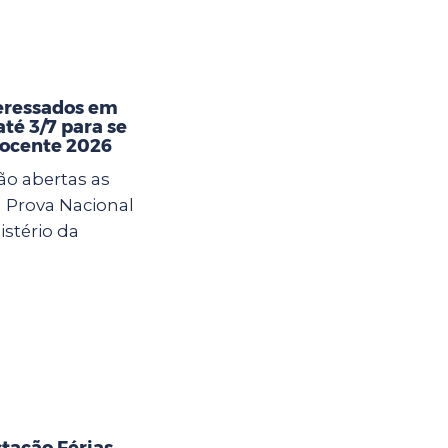
eressados em
té 3/7 para se
Docente 2026
ão abertas as
a Prova Nacional
istério da
tação Férias