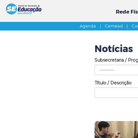
Rede Fís
Agenda
|
Cemead
|
Cur
Notícias
Subsecretaria / Pro
Título / Descrição