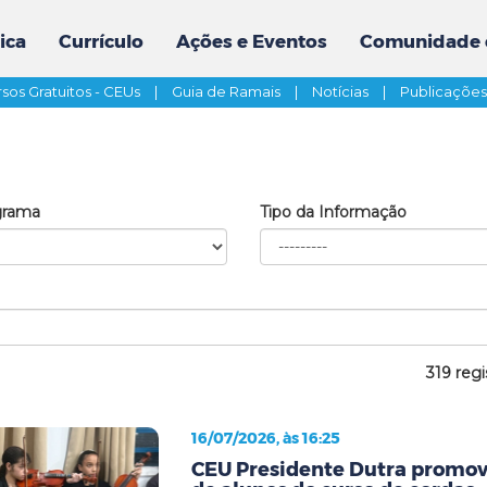
ica
Currículo
Ações e Eventos
Comunidade 
sos Gratuitos - CEUs
|
Guia de Ramais
|
Notícias
|
Publicaçõe
grama
Tipo da Informação
319 regi
16/07/2026, às 16:25
CEU Presidente Dutra promov