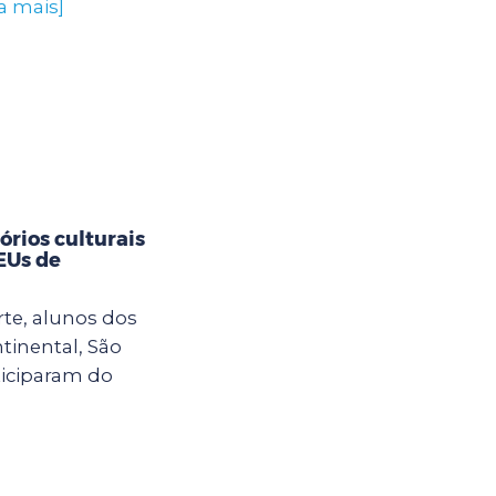
a mais]
rios culturais
CEUs de
rte, alunos dos
tinental, São
ticiparam do