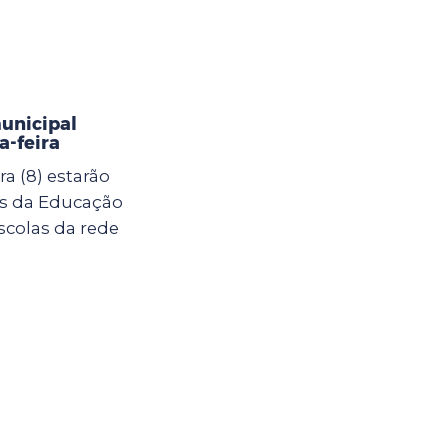
municipal
-feira
a (8) estarão
as da Educação
scolas da rede