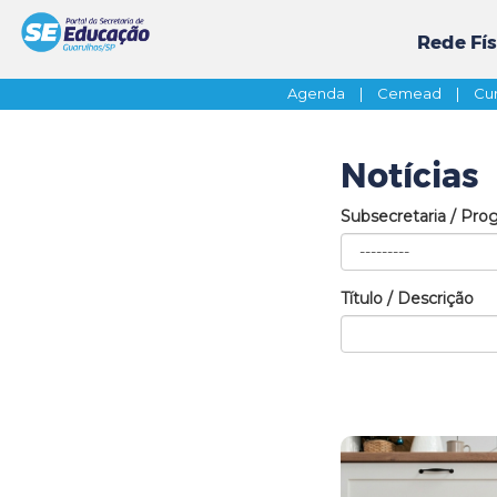
Rede Fís
Agenda
|
Cemead
|
Cur
Notícias
Subsecretaria / Pro
Título / Descrição