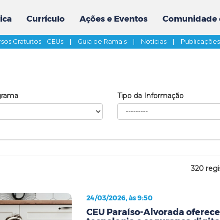
ica
Currículo
Ações e Eventos
Comunidade 
sos Gratuitos - CEUs
|
Guia de Ramais
|
Notícias
|
Publicaçõe
grama
Tipo da Informação
320 regi
24/03/2026, às 9:50
CEU Paraíso-Alvorada oferece 