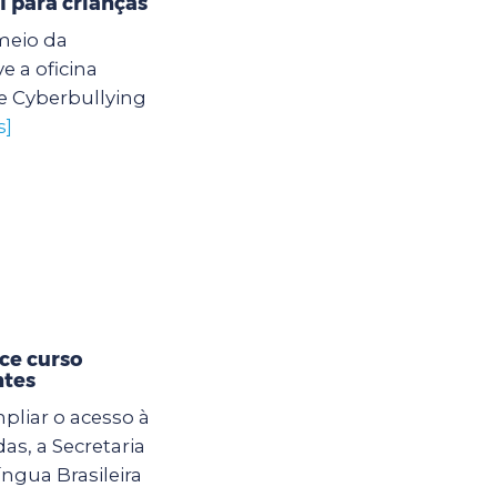
l para crianças
meio da
 a oficina
e Cyberbullying
s]
ce curso
ntes
mpliar o acesso à
s, a Secretaria
ngua Brasileira