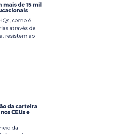
 mais de 15 mil
ucacionais
 HQs, como é
rias através de
, resistem ao
ão da carteira
 nos CEUs e
meio da