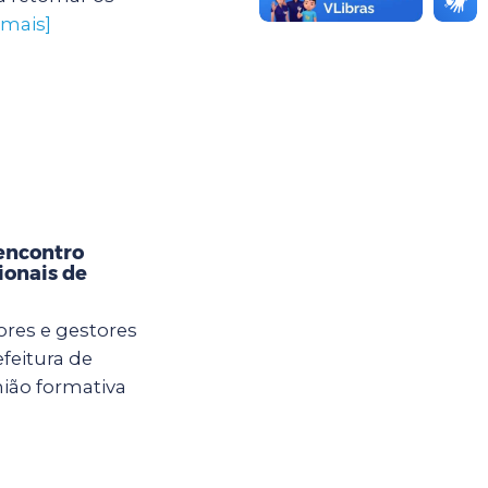
 mais]
encontro
ionais de
ores e gestores
feitura de
ião formativa