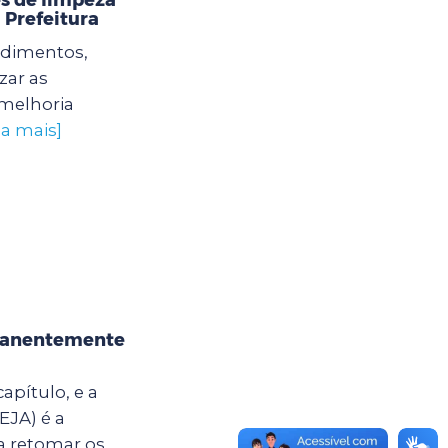
 Prefeitura
edimentos,
zar as
 melhoria
ba mais]
rmanentemente
apítulo, e a
EJA) é a
a retomar os