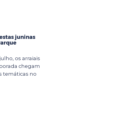
estas juninas
Parque
ulho, os arraiais
mporada chegam
s temáticas no