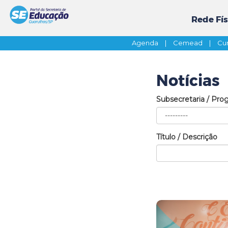
Rede Fís
Agenda
|
Cemead
|
Cur
Notícias
Subsecretaria / Pro
Título / Descrição