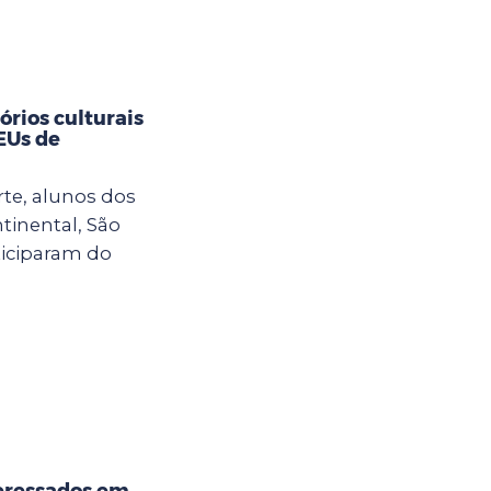
rios culturais
CEUs de
rte, alunos dos
tinental, São
ticiparam do
eressados em