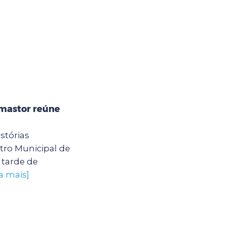
mastor reúne
stórias
ro Municipal de
tarde de
a mais]