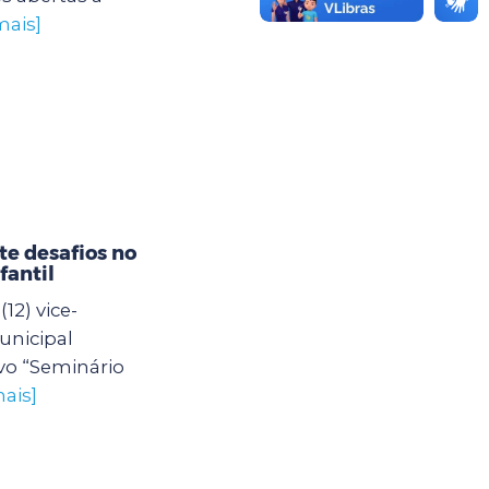
mais]
e desafios no
fantil
12) vice-
unicipal
vo “Seminário
ais]