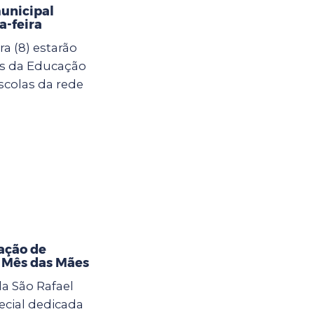
municipal
-feira
a (8) estarão
as da Educação
scolas da rede
ação de
o Mês das Mães
la São Rafael
cial dedicada