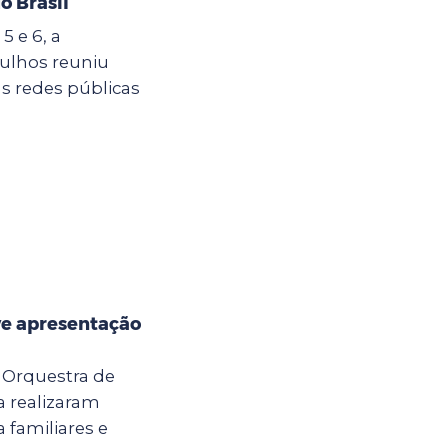
o Brasil
5 e 6, a
ulhos reuniu
s redes públicas
e apresentação
a Orquestra de
 realizaram
 familiares e