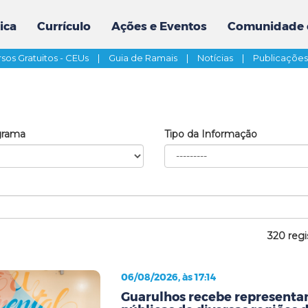
ica
Currículo
Ações e Eventos
Comunidade 
sos Gratuitos - CEUs
|
Guia de Ramais
|
Notícias
|
Publicaçõe
grama
Tipo da Informação
320 regi
06/08/2026, às 17:14
Guarulhos recebe representan