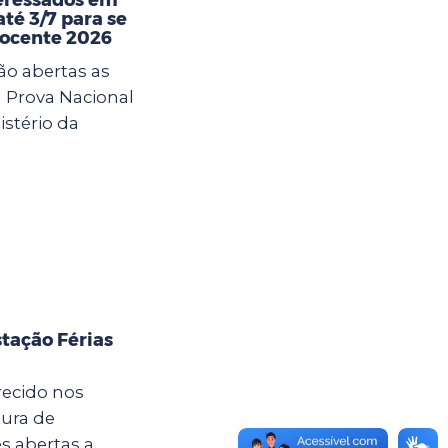
té 3/7 para se
Docente 2026
ão abertas as
a Prova Nacional
istério da
tação Férias
recido nos
tura de
s abertas a