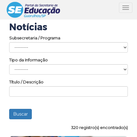
Toggl
navig
Notícias
Subsecretaria / Programa
Tipo da Informação
Título / Descrição
320 registro(s) encontrado(s)