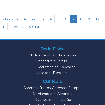
(current)
« Primeira
Anterior
3
4
5
6
7
8
9
10
11
Próxima
Última »
Rede Física
CEUs e Centros Educacionais
Incentivo à Leitura
SE - Secretaria de Educação
Unidades Escolares
Currículo
Aprender Juntos, Aprender Sempre
Caminhos para Aprender
Diversidade e Inclusão