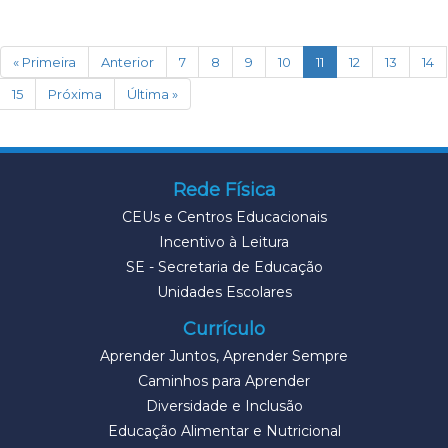
(current)
« Primeira
Anterior
7
8
9
10
11
12
13
14
15
Próxima
Última »
Rede Física
CEUs e Centros Educacionais
Incentivo à Leitura
SE - Secretaria de Educação
Unidades Escolares
Currículo
Aprender Juntos, Aprender Sempre
Caminhos para Aprender
Diversidade e Inclusão
Educação Alimentar e Nutricional