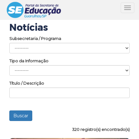
Toggl
navig
Notícias
Subsecretaria / Programa
Tipo da Informação
Título / Descrição
320 registro(s) encontrado(s)