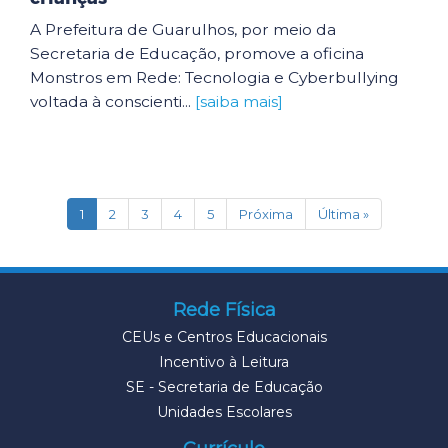
A Prefeitura de Guarulhos, por meio da
Secretaria de Educação, promove a oficina
Monstros em Rede: Tecnologia e Cyberbullying
voltada à conscienti...
[saiba mais]
(current)
1
2
3
4
5
Próxima
Última »
Rede Física
CEUs e Centros Educacionais
Incentivo à Leitura
SE - Secretaria de Educação
Unidades Escolares