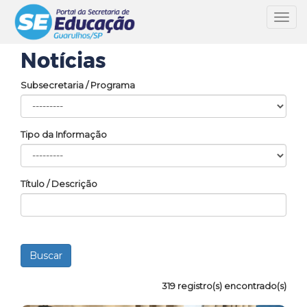
Toggl
navig
Notícias
Subsecretaria / Programa
Tipo da Informação
Título / Descrição
319 registro(s) encontrado(s)