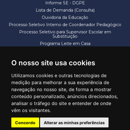
Informe SE - DGPE
Lista de Demanda (Consulta)
Ouvidoria da Educação
Processo Seletivo Interno de Coordenador Pedagógico
Processo Seletivo para Supervisor Escolar em
Substituição
Programa Leite em Casa
Solicitação de Vaga
Termos e Condições
O nosso site usa cookies
Utilizamos cookies e outras tecnologias de
medição para melhorar a sua experiência de
navegação no nosso site, de forma a mostrar
conteúdo personalizado, anúncios direcionados,
SECRETARIA DE EDUCAÇÃO
analisar o tráfego do site e entender de onde
Rua Claudino Barbosa, 313 - Macedo - Guarulhos/SP CEP 07113-040
vêm os visitantes.
Central de Atendimento: *55 11 2475-7300
Concordo
Alterar as minhas preferências