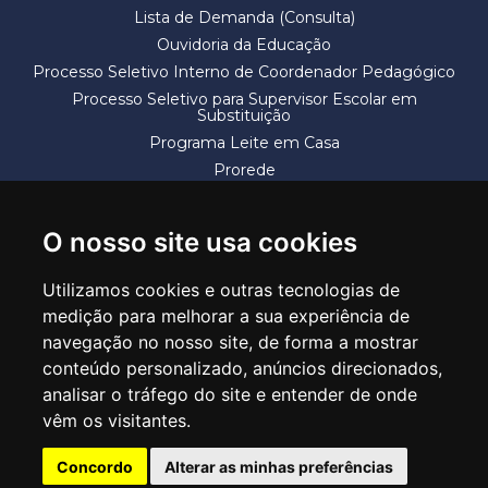
Lista de Demanda (Consulta)
Ouvidoria da Educação
Processo Seletivo Interno de Coordenador Pedagógico
Processo Seletivo para Supervisor Escolar em
Substituição
Programa Leite em Casa
Prorede
Solicitação de Vaga
Termos e Condições
O nosso site usa cookies
Utilizamos cookies e outras tecnologias de
medição para melhorar a sua experiência de
navegação no nosso site, de forma a mostrar
conteúdo personalizado, anúncios direcionados,
SECRETARIA DE EDUCAÇÃO
analisar o tráfego do site e entender de onde
Rua Claudino Barbosa, 313 - Macedo - Guarulhos/SP CEP 07113-040
vêm os visitantes.
Central de Atendimento: *55 11 2475-7300
Concordo
Alterar as minhas preferências