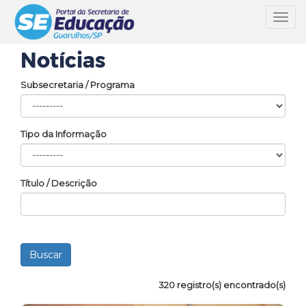
Toggl
navig
Notícias
Subsecretaria / Programa
Tipo da Informação
Título / Descrição
320 registro(s) encontrado(s)