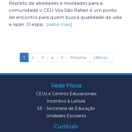
Repleto de atividades e novidades para a
comunidade o CEU Vila São Rafael é um ponto
de encontro para quem busca qualidade de vida
e lazer. O espa...
[saiba mais]
(current)
1
2
3
4
5
Próxima
Última »
Rede Física
CEUs e Centros Educacionais
Incentivo à Leitura
SE - Secretaria de Educação
Unidades Escolares
Currículo