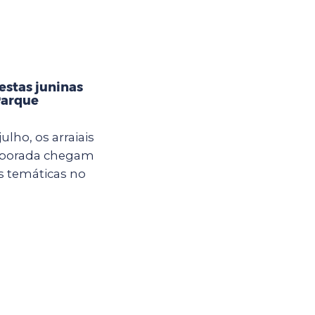
estas juninas
Parque
ulho, os arraiais
mporada chegam
s temáticas no