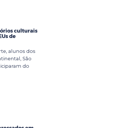
rios culturais
CEUs de
rte, alunos dos
tinental, São
ticiparam do
eressados em