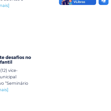
mais]
e desafios no
fantil
12) vice-
unicipal
vo “Seminário
ais]