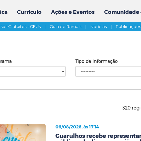
ica
Currículo
Ações e Eventos
Comunidade 
sos Gratuitos - CEUs
|
Guia de Ramais
|
Notícias
|
Publicaçõe
grama
Tipo da Informação
320 regi
06/08/2026, às 17:14
Guarulhos recebe representan