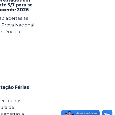
té 3/7 para se
Docente 2026
ão abertas as
a Prova Nacional
istério da
tação Férias
recido nos
tura de
s abertas a