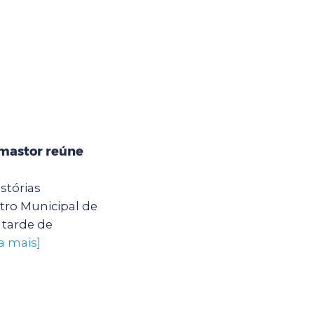
mastor reúne
stórias
ro Municipal de
tarde de
a mais]