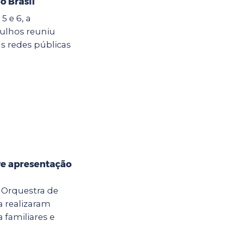
o Brasil
5 e 6, a
ulhos reuniu
s redes públicas
e apresentação
a Orquestra de
 realizaram
 familiares e