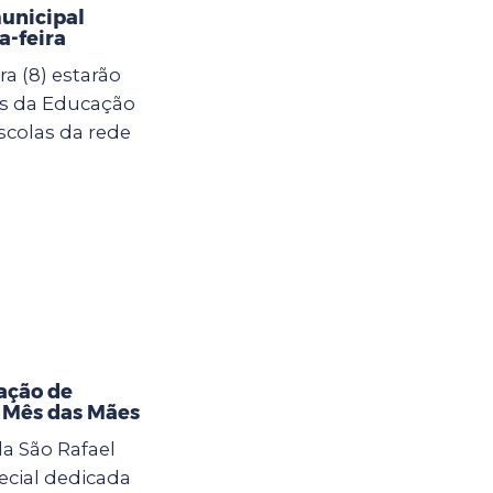
municipal
-feira
a (8) estarão
as da Educação
scolas da rede
ação de
o Mês das Mães
la São Rafael
cial dedicada