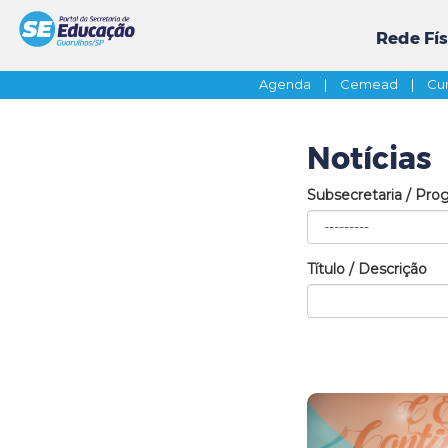
Rede Fís
Agenda
|
Cemead
|
Cur
Notícias
Subsecretaria / Pro
Título / Descrição