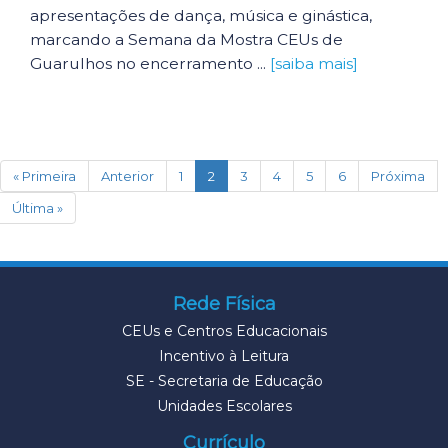
apresentações de dança, música e ginástica,
marcando a Semana da Mostra CEUs de
Guarulhos no encerramento ...
[saiba mais]
(current)
« Primeira
Anterior
1
2
3
4
5
6
Próxima
Última »
Rede Física
CEUs e Centros Educacionais
Incentivo à Leitura
SE - Secretaria de Educação
Unidades Escolares
Currículo