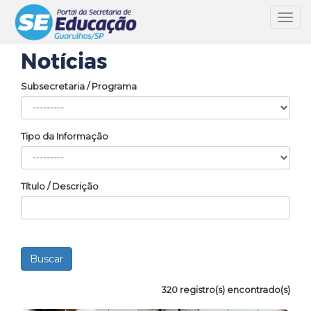
Toggl
navig
Notícias
Subsecretaria / Programa
Tipo da Informação
Título / Descrição
320 registro(s) encontrado(s)