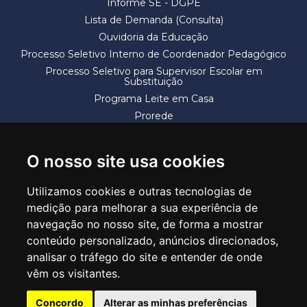
Informe SE - DGPE
Lista de Demanda (Consulta)
Ouvidoria da Educação
Processo Seletivo Interno de Coordenador Pedagógico
Processo Seletivo para Supervisor Escolar em
Substituição
Programa Leite em Casa
Prorede
Solicitação de Vaga
Termos e Condições
O nosso site usa cookies
Utilizamos cookies e outras tecnologias de
medição para melhorar a sua experiência de
navegação no nosso site, de forma a mostrar
conteúdo personalizado, anúncios direcionados,
SECRETARIA DE EDUCAÇÃO
analisar o tráfego do site e entender de onde
Rua Claudino Barbosa, 313 - Macedo - Guarulhos/SP CEP 07113-040
vêm os visitantes.
Central de Atendimento: *55 11 2475-7300
Concordo
Alterar as minhas preferências