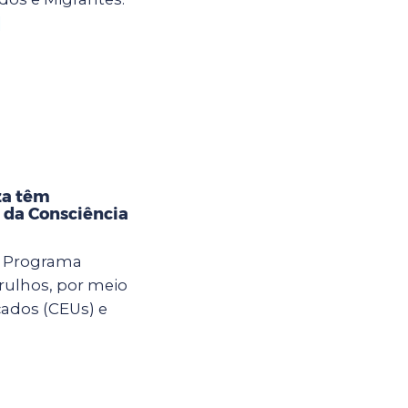
]
za têm
 da Consciência
o Programa
rulhos, por meio
cados (CEUs) e