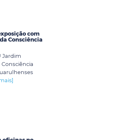
exposição com
 da Consciência
U Jardim
 Consciência
guarulhenses
 mais]
oficinas no