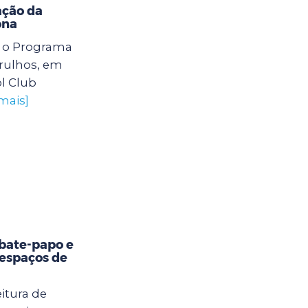
ação da
ona
6) o Programa
arulhos, em
l Club
mais]
bate-papo e
 espaços de
itura de