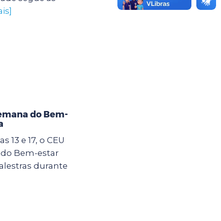
is]
Semana do Bem-
a
s 13 e 17, o CEU
 do Bem-estar
alestras durante