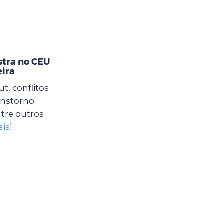
stra no CEU
eira
, conflitos
ranstorno
tre outros
is]