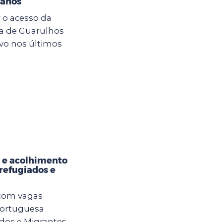
 anos
 o acesso da
ra de Guarulhos
vo nos últimos
 e acolhimento
refugiados e
 com vagas
Portuguesa
os e Migrantes.