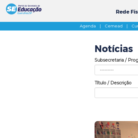
Rede Fís
Agenda
|
Cemead
|
Cur
Notícias
Subsecretaria / Pro
Título / Descrição