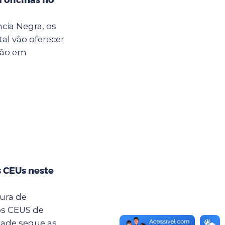
cia Negra, os
al vão oferecer
ção em
s CEUs neste
tura de
os CEUS de
dade segue as