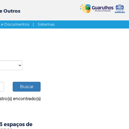
e Outros
s e Documentos
|
Sistemas
stro(s) encontrado(s)
23 espaços de