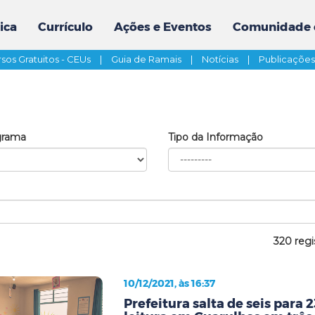
ica
Currículo
Ações e Eventos
Comunidade 
sos Gratuitos - CEUs
|
Guia de Ramais
|
Notícias
|
Publicaçõe
grama
Tipo da Informação
320 regi
10/12/2021, às 16:37
Prefeitura salta de seis para 