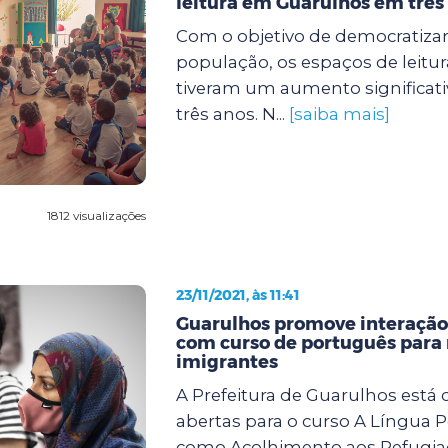
leitura em Guarulhos em três
Com o objetivo de democratizar
população, os espaços de leitu
tiveram um aumento significati
três anos. N...
[saiba mais]
1812 visualizações
23/11/2021, às 11:41
Guarulhos promove interação
com curso de português para 
imigrantes
A Prefeitura de Guarulhos está
abertas para o curso A Língua 
como Acolhimento aos Refugiad