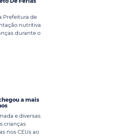
eto De Férias
a Prefeitura de
tação nutritiva
anças durante o
 chegou a mais
hos
mada e diversas
s crianças
ias nos CEUs ao