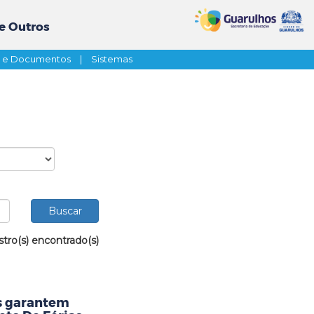
e Outros
s e Documentos
|
Sistemas
stro(s) encontrado(s)
as garantem