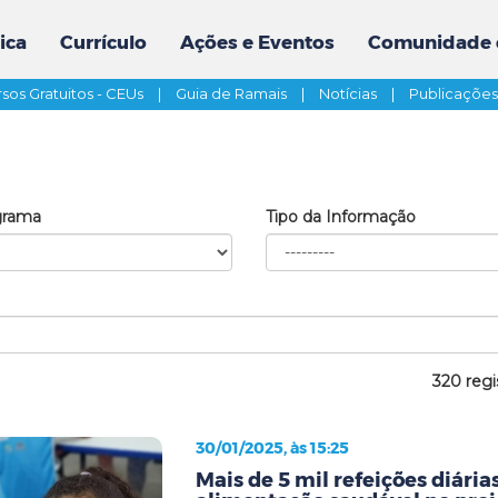
ica
Currículo
Ações e Eventos
Comunidade 
sos Gratuitos - CEUs
|
Guia de Ramais
|
Notícias
|
Publicaçõe
grama
Tipo da Informação
320 regi
30/01/2025, às 15:25
Mais de 5 mil refeições diári