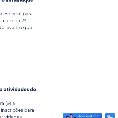
ia especial para
iparam da 2ª
do, evento que
ra atividades do
a (9) a
 inscrições para
atividades