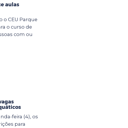
e aulas
ro o CEU Parque
ara o curso de
essoas com ou
vagas
quáticos
da-feira (4), os
rições para