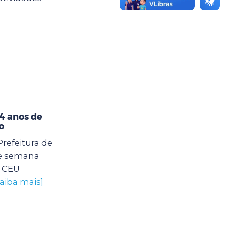
4 anos de
o
Prefeitura de
e semana
o CEU
saiba mais]