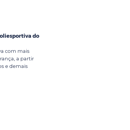
oliesportiva do
iva com mais
ança, a partir
nos e demais