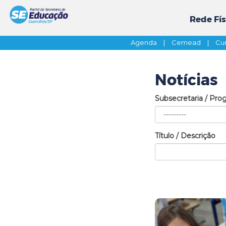
Rede Fís
Agenda
|
Cemead
|
Cur
Notícias
Subsecretaria / Pro
Título / Descrição