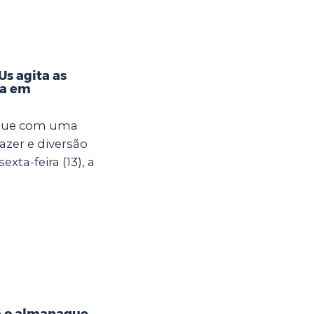
s agita as
na em
egue com uma
azer e diversão
xta-feira (13), a
a o almanaque