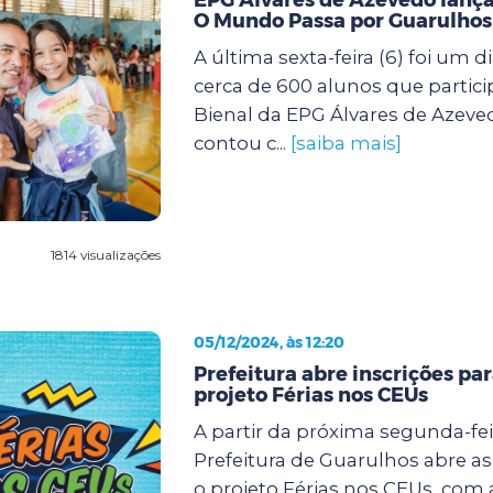
O Mundo Passa por Guarulhos
A última sexta-feira (6) foi um d
cerca de 600 alunos que partic
Bienal da EPG Álvares de Azeve
contou c...
[saiba mais]
1814 visualizações
05/12/2024, às 12:20
Prefeitura abre inscrições pa
projeto Férias nos CEUs
A partir da próxima segunda-feir
Prefeitura de Guarulhos abre as
o projeto Férias nos CEUs, com 