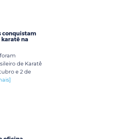
s conquistam
karatê na
 foram
leiro de Karatê
tubro e 2 de
mais]
 oficina