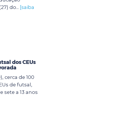
27) do...
[saiba
utsal dos CEUs
vorada
, cerca de 100
Us de futsal,
 sete a 13 anos