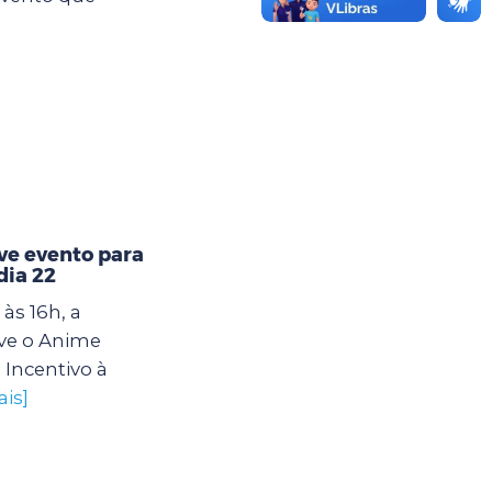
e evento para
dia 22
às 16h, a
ve o Anime
 Incentivo à
ais]