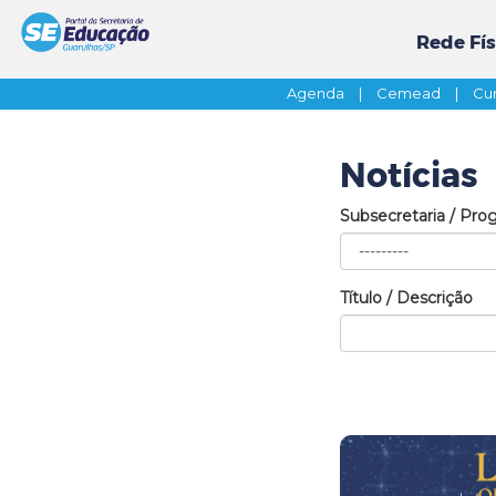
Rede Fís
Agenda
|
Cemead
|
Cur
Notícias
Subsecretaria / Pro
Título / Descrição