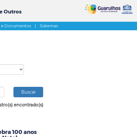
e Outros
s e Documentos
|
Sistemas
stro(s) encontrado(s)
ebra 100 anos