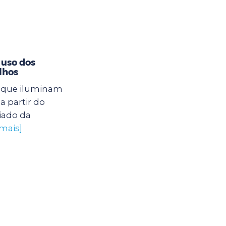
 uso dos
lhos
s que iluminam
a partir do
iado da
 mais]