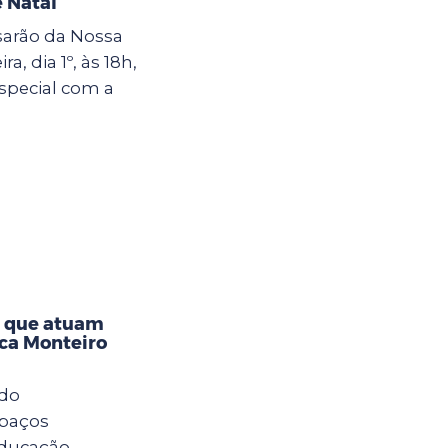
 Natal
sarão da Nossa
a, dia 1º, às 18h,
special com a
s que atuam
eca Monteiro
 do
spaços
Educação