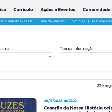
ica
Currículo
Ações e Eventos
Comunidade 
sos Gratuitos - CEUs
|
Guia de Ramais
|
Notícias
|
Publicaçõe
grama
Tipo da Informação
320 regi
28/11/2025, às 13:22
Casarão da Nossa História cel