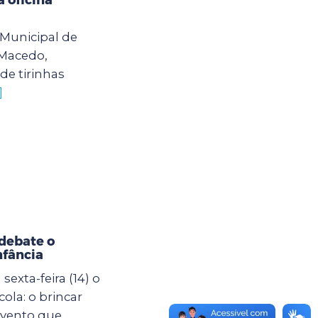
o Municipal de
 Macedo,
de tirinhas
]
debate o
nfância
exta-feira (14) o
ola: o brincar
evento que