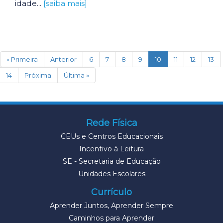
idade...
[saiba mais]
(current)
« Primeira
Anterior
6
7
8
9
10
11
12
13
14
Próxima
Última »
Rede Física
CEUs e Centros Educacionais
Incentivo à Leitura
SE - Secretaria de Educação
Unidades Escolares
Currículo
Aprender Juntos, Aprender Sempre
Caminhos para Aprender