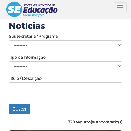
Toggl
navig
Notícias
Subsecretaria / Programa
Tipo da Informação
Título / Descrição
320 registro(s) encontrado(s)