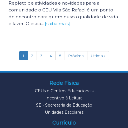
Repleto de atividades e novidades para a
comunidade o CEU Vila São Rafael é um ponto
de encontro para quem busca qualidade de vida
e lazer. O espa...
[saiba mais]
(current)
1
2
3
4
5
Próxima
Última »
Rede Física
CEUs e Centros Educacionais
Incentivo à Leitura
SE - Secretaria de Educação
Unidades Escolares
Currículo