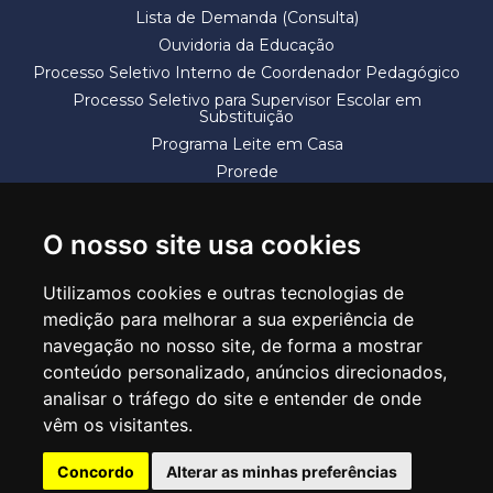
Lista de Demanda (Consulta)
Ouvidoria da Educação
Processo Seletivo Interno de Coordenador Pedagógico
Processo Seletivo para Supervisor Escolar em
Substituição
Programa Leite em Casa
Prorede
Solicitação de Vaga
Termos e Condições
O nosso site usa cookies
Utilizamos cookies e outras tecnologias de
medição para melhorar a sua experiência de
navegação no nosso site, de forma a mostrar
conteúdo personalizado, anúncios direcionados,
SECRETARIA DE EDUCAÇÃO
analisar o tráfego do site e entender de onde
Rua Claudino Barbosa, 313 - Macedo - Guarulhos/SP CEP 07113-040
vêm os visitantes.
Central de Atendimento: *55 11 2475-7300
Concordo
Alterar as minhas preferências