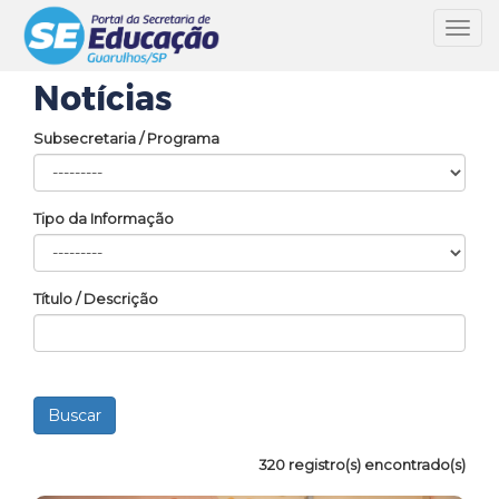
Toggl
navig
Notícias
Subsecretaria / Programa
Tipo da Informação
Título / Descrição
320 registro(s) encontrado(s)