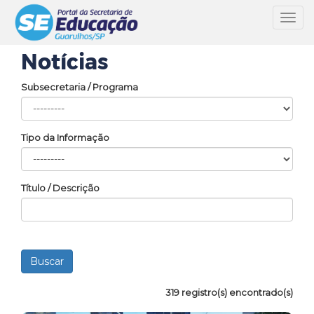
Toggl
navig
Notícias
Subsecretaria / Programa
Tipo da Informação
Título / Descrição
319 registro(s) encontrado(s)