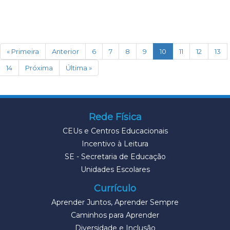
(current)
« Primeira
Anterior
6
7
8
9
10
11
12
13
14
Próxima
Última »
Rede Física
CEUs e Centros Educacionais
Incentivo à Leitura
SE - Secretaria de Educação
Unidades Escolares
Currículo
Aprender Juntos, Aprender Sempre
Caminhos para Aprender
Diversidade e Inclusão